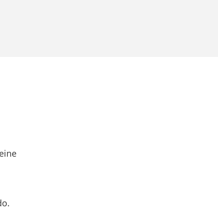
eine
do.