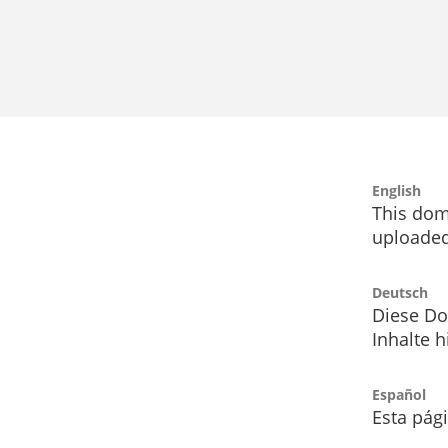
English
This dom
uploaded
Deutsch
Diese Do
Inhalte h
Español
Esta pág